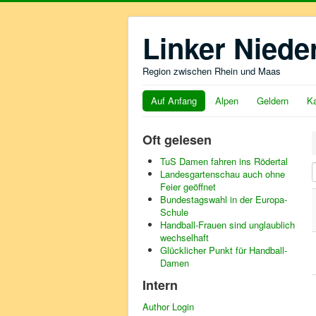
Linker Niede
Region zwischen Rhein und Maas
Auf Anfang
Alpen
Geldern
Ka
Oft gelesen
TuS Damen fahren ins Rödertal
T
Landesgartenschau auch ohne
Feier geöffnet
Bundestagswahl in der Europa-
Schule
Handball-Frauen sind unglaublich
wechselhaft
Glücklicher Punkt für Handball-
Damen
Intern
Author Login