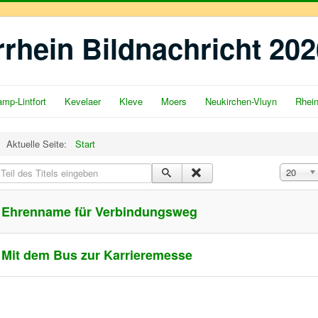
rrhein Bildnachricht 202
mp-Lintfort
Kevelaer
Kleve
Moers
Neukirchen-Vluyn
Rhei
Aktuelle Seite:
Start
eil des Titels eingeben
Anzeige 
20
Ehrenname für Verbindungsweg
Mit dem Bus zur Karrieremesse