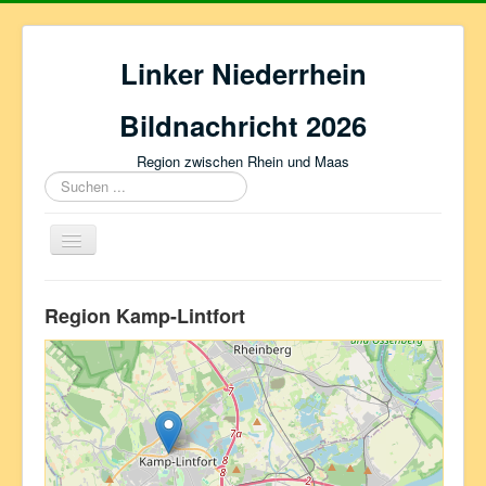
Linker Niederrhein
Bildnachricht 2026
Region zwischen Rhein und Maas
Suchen
...
Navigation
an/aus
Auf Anfang
Region Kamp-Lintfort
Alpen
Lade Karte...
Geldern
Kamp-Lintfort
Kevelaer
Kleve