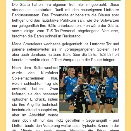
Die Gäste hatten ihre eigenen Trommler mitgebracht. Diese
standen im lautstarken Duell mit den hauseigenen Lintforter
Perkussionisten. Das Trommelfeuer beheizte die Blauen aber
heftiger und das lautstarke Publikum sah, wie die Schwarzen
nur gelegentlich ihre Bälle unterbrachten. Fehlwürfe der Gäste,
sowie einige vom TuS-Tor-Personal abgefangene Versuche,
brachten die Bären schnell in Rückstand.
Marie Groetelaers wechselte gelegentlich ins Lintforter Tor und
parierte sehenswerter als in vorangegangenen Spielen, ließ
aber auch durchaus haltbare Bälle über die Linie. TuS Lintfort
konnte immerhin einen 2-Tore-Vorsprung in die Pause bringen.
Nach dem Seitenwechsel
wurde den Kurpfälzer
Spielemacherinnen klar,
welch schlechten Tag sie
erwischt hatten. Zwar
lieferten sie den besseren
optischen Eindruck, indem
sie ihre Angriffe technisch
beeindruckend ausspielten,
aber im Abschluß wurde
dann doch oft nur das Holz getroffen - Gegenangriff - und
Lintfort baute den Vorsprung weiter aus. Typische Szene in der
40. Minute als nach einem Abpraller die Bären einen