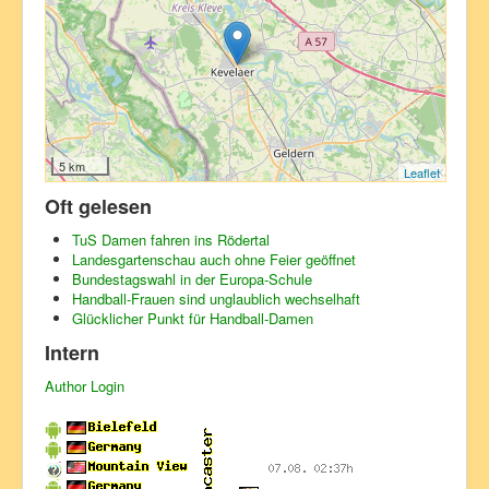
Moers
Neukirchen-Vluyn
Rheinberg
Xanten
5 km
Leaflet
Oft gelesen
TuS Damen fahren ins Rödertal
Landesgartenschau auch ohne Feier geöffnet
Bundestagswahl in der Europa-Schule
Handball-Frauen sind unglaublich wechselhaft
Glücklicher Punkt für Handball-Damen
Intern
Author Login